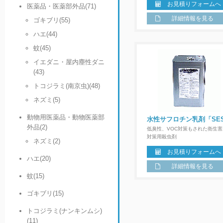
お見積りフォームへ
医薬品・医薬部外品(71)
詳細情報を見る
ゴキブリ(55)
ハエ(44)
蚊(45)
イエダニ・屋内塵性ダニ
(43)
トコジラミ(南京虫)(48)
ネズミ(5)
動物用医薬品・動物医薬部
水性サフロチン乳剤「SE
外品(2)
低臭性、VOC対策もされた衛生害
対策用殺虫剤
ネズミ(2)
お見積りフォームへ
ハエ(20)
詳細情報を見る
蚊(15)
ゴキブリ(15)
トコジラミ(ナンキンムシ)
(11)