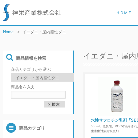
ＨＯＭＥ
Home
>
イエダニ・屋内塵性ダニ
イエダニ・屋内
商品情報を検索
商品カテゴリから選ぶ
商品名を入力
水性サフロチン乳剤「SE
500ml。低臭性、VOC対策もされ
商品カテゴリ
生害虫対策用殺虫剤