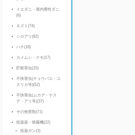
イエダニ・屋内塵性ダニ
(6)
ネズミ(74)
シロアリ(82)
ハチ(18)
カメムシ・クモ(17)
貯穀害虫(15)
不快害虫(チョウバエ・ユ
スリカ等)(52)
不快害虫(ムカデ・ヤス
デ・アリ等)(37)
その他害獣(71)
投薬器・噴霧機(22)
投薬ガン(3)