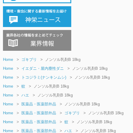
Home
>
ゴキブリ
>
ノンソル乳剤B 18kg
Home
>
イエダニ・屋内塵性ダニ
>
ノンソル乳剤B 18kg
Home
>
トコジラミ(ナンキンムシ)
>
ノンソル乳剤B 18kg
Home
>
蚊
>
ノンソル乳剤B 18kg
Home
>
ハエ
>
ノンソル乳剤B 18kg
Home
>
医薬品・医薬部外品
>
ノンソル乳剤B 18kg
Home
>
医薬品・医薬部外品
>
ゴキブリ
>
ノンソル乳剤B 18kg
Home
>
医薬品・医薬部外品
>
蚊
>
ノンソル乳剤B 18kg
Home
>
医薬品・医薬部外品
>
ハエ
>
ノンソル乳剤B 18kg