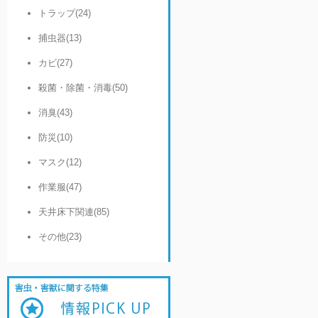
トラップ(24)
捕虫器(13)
カビ(27)
殺菌・除菌・消毒(50)
消臭(43)
防災(10)
マスク(12)
作業服(47)
天井床下関連(85)
その他(23)