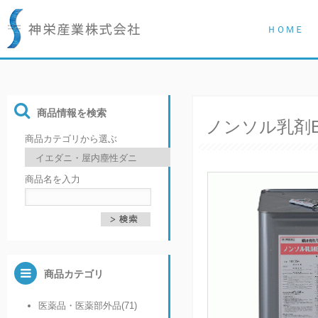
ＨＯＭＥ
商品情報を検索
ノンソル乳剤B 
商品カテゴリから選ぶ
商品名を入力
商品カテゴリ
医薬品・医薬部外品(71)