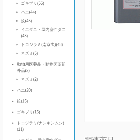
ゴキブリ(55)
ハエ(44)
蚊(45)
イエダニ・屋内塵性ダニ
(43)
トコジラミ(南京虫)(48)
ネズミ(5)
動物用医薬品・動物医薬部
外品(2)
ネズミ(2)
ハエ(20)
蚊(15)
ゴキブリ(15)
トコジラミ(ナンキンムシ)
(11)