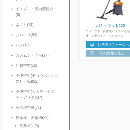
イエダニ・屋内塵性ダニ
(6)
ネズミ(74)
バキュマット120
コンパクト、操作性バツグンで高
シロアリ(82)
性。先進ウェットバキューム
ハチ(18)
お見積りフォームへ
詳細情報を見る
カメムシ・クモ(17)
貯穀害虫(15)
不快害虫(チョウバエ・ユ
スリカ等)(52)
不快害虫(ムカデ・ヤス
デ・アリ等)(37)
その他害獣(71)
投薬器・噴霧機(22)
投薬ガン(3)