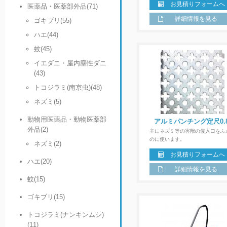
お見積りフォームへ
医薬品・医薬部外品(71)
詳細情報を見る
ゴキブリ(55)
ハエ(44)
蚊(45)
イエダニ・屋内塵性ダニ
(43)
トコジラミ(南京虫)(48)
ネズミ(5)
動物用医薬品・動物医薬部
アルミパンチング定尺0.8
外品(2)
主にネズミ等の害獣の侵入口をふ
のに使います。
ネズミ(2)
お見積りフォームへ
ハエ(20)
詳細情報を見る
蚊(15)
ゴキブリ(15)
トコジラミ(ナンキンムシ)
(11)