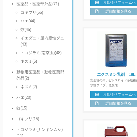
お見積りフォームへ
医薬品・医薬部外品(71)
詳細情報を見る
ゴキブリ(55)
ハエ(44)
蚊(45)
イエダニ・屋内塵性ダニ
(43)
トコジラミ(南京虫)(48)
ネズミ(5)
動物用医薬品・動物医薬部
エクスミン乳剤 18L
外品(2)
安全性の高いピレスロイド系殺虫
水性タイプ、低臭性
ネズミ(2)
お見積りフォームへ
ハエ(20)
詳細情報を見る
蚊(15)
ゴキブリ(15)
トコジラミ(ナンキンムシ)
(11)