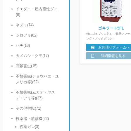
イエダニ・屋内塵性ダニ
(6)
ネズミ(74)
ゴキラート5FL
特にゴキブリに対して素早いフラ
シロアリ(82)
ング・ノックダウン!
ハチ(18)
お見積りフォームへ
カメムシ・クモ(17)
詳細情報を見る
貯穀害虫(15)
不快害虫(チョウバエ・ユ
スリカ等)(52)
不快害虫(ムカデ・ヤス
デ・アリ等)(37)
その他害獣(71)
投薬器・噴霧機(22)
投薬ガン(3)