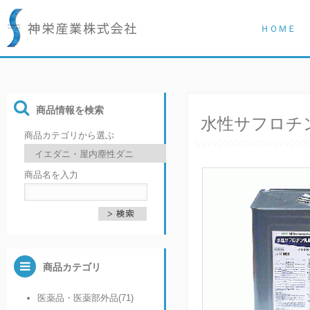
ＨＯＭＥ
商品情報を検索
水性サフロチ
商品カテゴリから選ぶ
商品名を入力
商品カテゴリ
医薬品・医薬部外品(71)