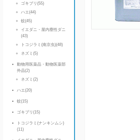
ゴキブリ(55)
ハエ(44)
蚊(45)
イエダニ・屋内塵性ダニ
(43)
トコジラミ(南京虫)(48)
ネズミ(5)
動物用医薬品・動物医薬部
外品(2)
ネズミ(2)
ハエ(20)
蚊(15)
ゴキブリ(15)
トコジラミ(ナンキンムシ)
(11)