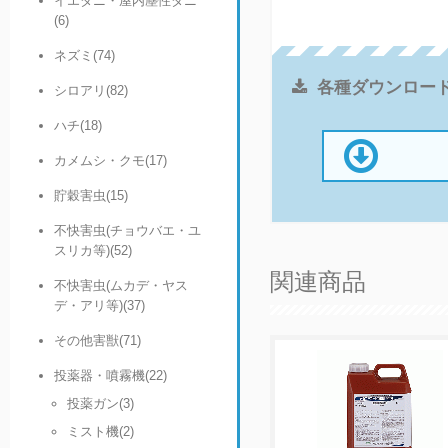
イエダニ・屋内塵性ダニ
(6)
ネズミ(74)
各種ダウンロー
シロアリ(82)
ハチ(18)
カメムシ・クモ(17)
貯穀害虫(15)
不快害虫(チョウバエ・ユ
スリカ等)(52)
関連商品
不快害虫(ムカデ・ヤス
デ・アリ等)(37)
その他害獣(71)
投薬器・噴霧機(22)
投薬ガン(3)
ミスト機(2)