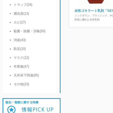
トラップ(24)
水性ゴキラート乳剤「SE
捕虫器(13)
ノックダウン、フラッシング、VO
対策に優れた水性乳剤
カビ(27)
殺菌・除菌・消毒(50)
消臭(43)
防災(10)
マスク(12)
作業服(47)
天井床下関連(85)
その他(23)