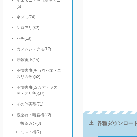
イエダニ・屋内塵性ダニ
(6)
ネズミ(74)
シロアリ(82)
ハチ(18)
カメムシ・クモ(17)
貯穀害虫(15)
不快害虫(チョウバエ・ユ
スリカ等)(52)
不快害虫(ムカデ・ヤス
デ・アリ等)(37)
その他害獣(71)
投薬器・噴霧機(22)
各種ダウンロー
投薬ガン(3)
ミスト機(2)