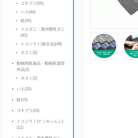
ゴキブリ(55)
ハエ(44)
蚊(45)
イエダニ・屋内塵性ダニ
(43)
トコジラミ(南京虫)(48)
ネズミ(5)
動物用医薬品・動物医薬部
外品(2)
ネズミ(2)
ハエ(20)
蚊(15)
ゴキブリ(15)
トコジラミ(ナンキンムシ)
(11)