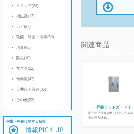
トラップ(24)
捕虫器(13)
カビ(27)
殺菌・除菌・消毒(50)
関連商品
消臭(43)
防災(10)
マスク(12)
作業服(47)
天井床下関連(85)
その他(23)
戸袋ラットガードⅠ
雨戸の戸袋引き出し口から入るネ
等の侵入対策に