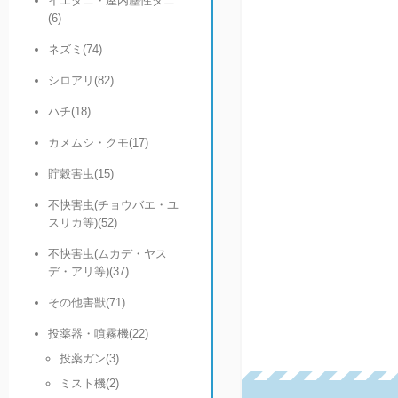
イエダニ・屋内塵性ダニ
(6)
ネズミ(74)
シロアリ(82)
ハチ(18)
カメムシ・クモ(17)
貯穀害虫(15)
不快害虫(チョウバエ・ユ
スリカ等)(52)
不快害虫(ムカデ・ヤス
デ・アリ等)(37)
その他害獣(71)
投薬器・噴霧機(22)
投薬ガン(3)
ミスト機(2)