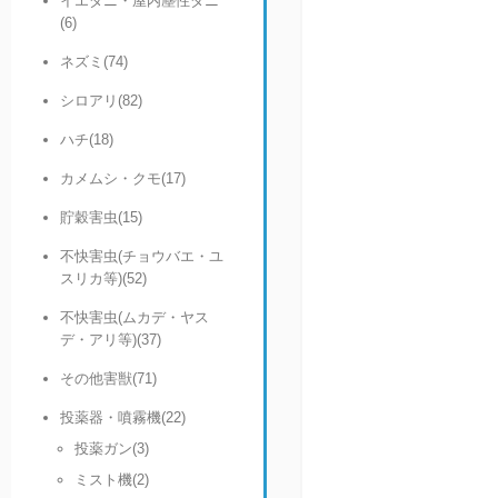
イエダニ・屋内塵性ダニ
(6)
ネズミ(74)
シロアリ(82)
ハチ(18)
カメムシ・クモ(17)
貯穀害虫(15)
不快害虫(チョウバエ・ユ
スリカ等)(52)
不快害虫(ムカデ・ヤス
デ・アリ等)(37)
その他害獣(71)
投薬器・噴霧機(22)
投薬ガン(3)
ミスト機(2)