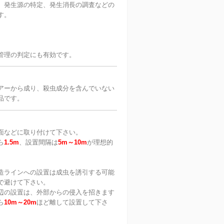
、発生源の特定、発生消長の調査などの
す。
管理の判定にも有効です。
アーから成り、殺虫成分を含んでいない
品です。
面などに取り付けて下さい。
ら
1.5m
、設置間隔は
5m～10m
が理想的
造ラインへの設置は成虫を誘引する可能
で避けて下さい。
辺の設置は、外部からの侵入を招きます
ら
10m～20m
ほど離して設置して下さ