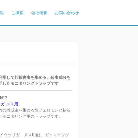
報
ご挨拶
会社概要
お問い合わせ
利用して貯穀害虫を集める、殺虫成分を
即したモニタリングトラップです
ON"?
ガ メス用
ガの雌成虫を集める性フェロモンと粘着
たモニタリング用のトラップです。
マイツヅリガ メス用)は、ガイマイツヅ