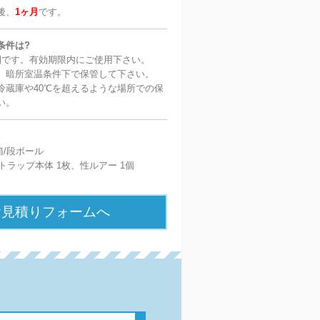
後、
1ヶ月
です。
条件は?
間です。有効期限内にご使用下さい。
、暗所室温条件下で保管して下さい。
冷蔵庫や40℃を超えるような場所での保
い。
箱/段ボール
トラップ本体 1枚、性ルアー 1個
お見積りフォームへ