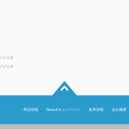
ツヅリガ
ツヅリガ
・
商品情報
・
News&キャンペーン
・
業界情報
・
会社概要