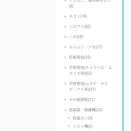
イエダニ・屋内塵性ダニ
(6)
ネズミ(74)
シロアリ(82)
ハチ(18)
カメムシ・クモ(17)
貯穀害虫(15)
不快害虫(チョウバエ・ユ
スリカ等)(52)
不快害虫(ムカデ・ヤス
デ・アリ等)(37)
その他害獣(71)
投薬器・噴霧機(22)
投薬ガン(3)
ミスト機(2)