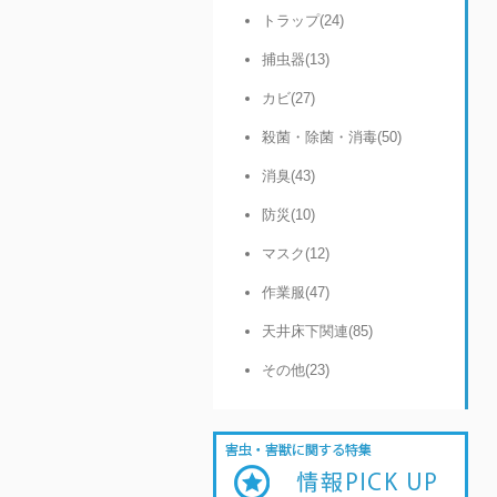
トラップ(24)
捕虫器(13)
カビ(27)
殺菌・除菌・消毒(50)
消臭(43)
防災(10)
マスク(12)
作業服(47)
天井床下関連(85)
その他(23)