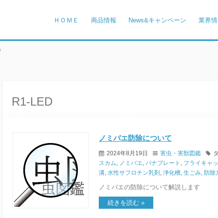
ＨＯＭＥ
商品情報
News&キャンペーン
業界情
D
R1-LED
ノミバエ防除について
2024年8月19日
害虫・害獣図鑑
タ
スカム
,
ノミバエ
,
パナプレート
,
フライキャ
溝
,
水性サフロチン乳剤
,
浄化槽
,
生ごみ
,
防除
ノミバエの防除について解説します
続きを読む »