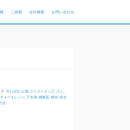
報
ご挨拶
会社概要
お問い合わせ
グ :
R1-LED
,
お酒
,
グリストラップ
,
ゴミ
,
ッチャーオレンジ
,
下水溝
,
捕獲器
,
捕虫
,
排水
方法