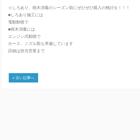
☆しろあり、樹木消毒のシーズン前にぜひぜひ購入の検討を！！！
■しろあり施工には
電動動噴で
■樹木消毒には
エンジン式動噴で
ホース、ノズル類も準備しています
詳細は担当営業まで
« 古い記事へ