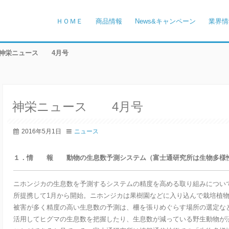
ＨＯＭＥ
商品情報
News&キャンペーン
業界情
神栄ニュース 4月号
神栄ニュース 4月号
2016年5月1日
ニュース
１．情 報 動物の生息数予測システム（富士通研究所は生物多様性
ニホンジカの生息数を予測するシステムの精度を高める取り組みについ
所提携して1月から開始。ニホンジカは果樹園などに入り込んで栽培植
被害が多く精度の高い生息数の予測は、柵を張りめぐらす場所の選定な
活用してヒグマの生息数を把握したり、生息数が減っている野生動物が