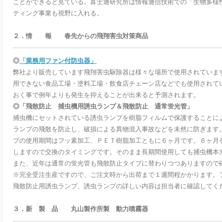
ことができると見ている。富士通研究所は情報通信技術での「生物多様
ティング事業も視野に入れる。
２．情 報 春先からの飛翔害虫対策商品
◎
「業務用ファン付防虫器」
弊社より販売しています飛翔害虫駆除器は様々な場所で使用されていま
用できない食品工場・塗料工場・飲食店チェーン店などでも使用されて
おく事で例年よりも発生を抑えることが出来ると予測されます。
◎「飛散防止 捕虫機用誘虫ランプ＆飛散防止 通常蛍光管」
捕虫機にセットされている誘虫ランプを樹脂フィルムで保護することに
ランプの飛散を防止し、破損による異物混入事故などを未然に防ぎます
プの使用期間はフッ素加工、ＰＥＴ樹脂加工ともに６ヶ月です。６ヶ月
しますので交換のタイミングです。そのまま長期間使用しても捕虫機本
また、近年は通常の蛍光管も飛散防止タイプに替わりつつありますので
※完全受注生産ですので、ご注文時から出荷まで１週間程かかります。
飛散防止用誘虫ランプ、誘虫ランプの詳しい内容は担当者に確認してく
３．新 製 品 丸山製作所製 動力噴霧器