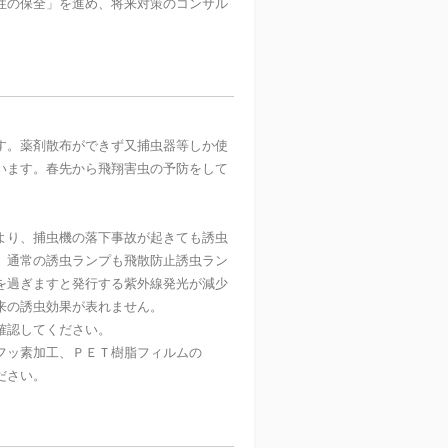
性の保全」を進め、将来対策のコンサル
す。薬剤散布ができず又捕虫器等しか使
います。春先から飛翔害虫の予防をして
より、捕虫機の落下事故が起きても誘虫
。通常の誘虫ランプも飛散防止誘虫ラン
を過ぎますと発行する紫外線発光が減少
来の誘虫効果が表れません。
確認してください。
フッ素加工、ＰＥＴ樹脂フィルムの
ださい。