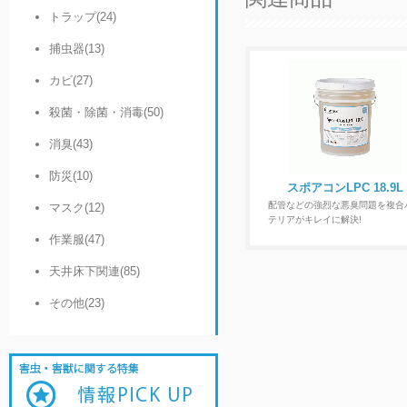
トラップ(24)
捕虫器(13)
カビ(27)
殺菌・除菌・消毒(50)
消臭(43)
防災(10)
スポアコンLPC 18.9L
配管などの強烈な悪臭問題を複合
マスク(12)
テリアがキレイに解決!
作業服(47)
天井床下関連(85)
その他(23)