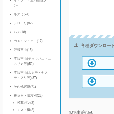
イエダニ・屋内塵性ダニ
(6)
ネズミ(74)
シロアリ(82)
ハチ(18)
カメムシ・クモ(17)
各種ダウンロー
貯穀害虫(15)
不快害虫(チョウバエ・ユ
スリカ等)(52)
不快害虫(ムカデ・ヤス
デ・アリ等)(37)
その他害獣(71)
投薬器・噴霧機(22)
投薬ガン(3)
ミスト機(2)
関連商品