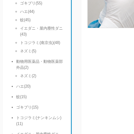
ゴキブリ(55)
ハエ(44)
蚊(45)
イエダニ・屋内塵性ダニ
(43)
トコジラミ(南京虫)(48)
ネズミ(5)
動物用医薬品・動物医薬部
外品(2)
ネズミ(2)
ハエ(20)
蚊(15)
ゴキブリ(15)
トコジラミ(ナンキンムシ)
(11)