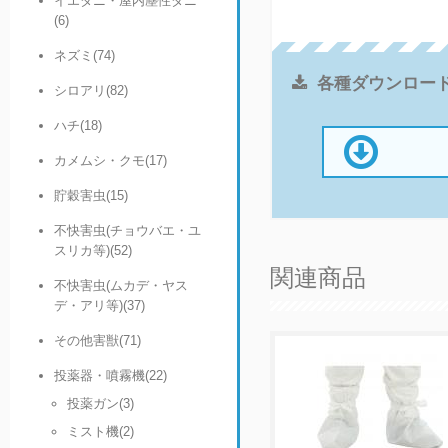
イエダニ・屋内塵性ダニ
(6)
ネズミ(74)
各種ダウンロー
シロアリ(82)
ハチ(18)
カメムシ・クモ(17)
貯穀害虫(15)
不快害虫(チョウバエ・ユ
スリカ等)(52)
関連商品
不快害虫(ムカデ・ヤス
デ・アリ等)(37)
その他害獣(71)
投薬器・噴霧機(22)
投薬ガン(3)
ミスト機(2)