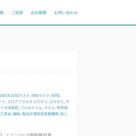
報
ご挨拶
会社概要
お問い合わせ
VID19
,
DS2マスク
,
N95マスク
,
NITE
,
ート
,
クロアブラオオコウモリ
,
コウモリ
,
サ
バイオ消臭剤
,
プロポクスル
,
マスク
,
世界保
料工業会
,
蝙蝠
,
製品評価技術基盤機構
,
防じ
初
O」＊ユニバース開発(株)社製