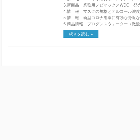
3.新商品 業務用ノビマックスWDG 発
4.情 報 マスクの規格とアルコール濃
5.情 報 新型コロナ消毒に有効な身近
6.商品情報 プログレスウォーター（微
続きを読む »