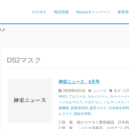
ＨＯＭＥ
商品情報
News&キャンペーン
業界情
マスク
DS2マスク
神栄ニュース 6月号
2020年6月1日
ニュース
タグ :
CO
WHO
,
アルコール
,
カルバメート
,
カーバ―メ
ージカルマスク
,
スポアコン
,
ノビマックス
,
健機構
,
家庭用洗剤
,
新型コロナ
,
日本衛生材
んマスク
,
顆粒水和剤
1.情 報 謎のコウモリ繁殖確認、日本
2.情 報 「バイオ消臭剤 スポアコンP