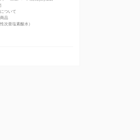
売
度について
な商品
酸性次亜塩素酸水）