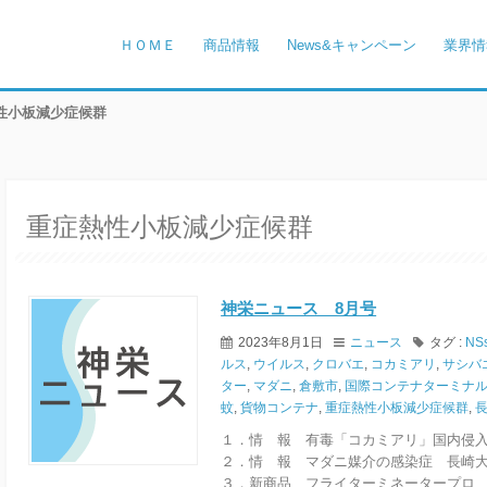
ＨＯＭＥ
商品情報
News&キャンペーン
業界情
熱性小板減少症候群
重症熱性小板減少症候群
神栄ニュース 8月号
2023年8月1日
ニュース
タグ :
NS
ルス
,
ウイルス
,
クロバエ
,
コカミアリ
,
サシバ
ター
,
マダニ
,
倉敷市
,
国際コンテナターミナ
蚊
,
貨物コンテナ
,
重症熱性小板減少症候群
,
１．情 報 有毒「コカミアリ」国内侵
２．情 報 マダニ媒介の感染症 長崎
３．新商品 フライターミネータープロ 