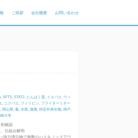
報
ご挨拶
会社概要
お問い合わせ
s
,
SFTS
,
STAT2
,
たんぱく質
,
イエバエ
,
ウィ
エ
,
ニクバエ
,
フィリピン
,
フライターミネー
ル
,
岡山県
,
毒
,
水島
,
激痛
,
特定外来生物
,
神戸
,
長崎大学
入初確認
大、仕組み解明
~強力誘引物で無数のハエをノックアウ