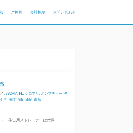
報
ご挨拶
会社概要
お問い合わせ
売
グ :
392AM
,
FL
,
シロアリ
,
ポンプティー
,
モ
部処理
,
樹木消毒
,
油剤
,
白蟻
！
受・一斗缶用ストレーナーは付属