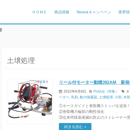
ＨＯＭＥ
商品情報
News&キャンペーン
業界情
理
土壌処理
リール付モーター動噴392AM 新発
2022年6月8日
PickUp（特集）
タ
ーター
,
乳剤
,
動力噴霧器
,
土壌処理
,
小型
,
木
①ホースガイドと巻取機ストッパを追加
②巻取機大輪部の剛性強化
③従来同様薬液漏れ防止のストレーナー
続きを読む »