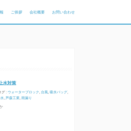
報
ご挨拶
会社概要
お問い合わせ
止水対策
タグ :
ウォーターブロック
,
台風
,
吸水バッグ
,
浸水
,
芦森工業
,
雨漏り
か