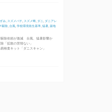
ずみ
,
スズメバチ
,
スズメ蜂
,
ダニ
,
ダニアレ
チ駆除
,
台風
,
学校環境衛生基準
,
猛暑
,
築地
駆除依頼が激減 台風、猛暑影響か
除「拡散の苦情ない」
易検査キット「ダニスキャン」