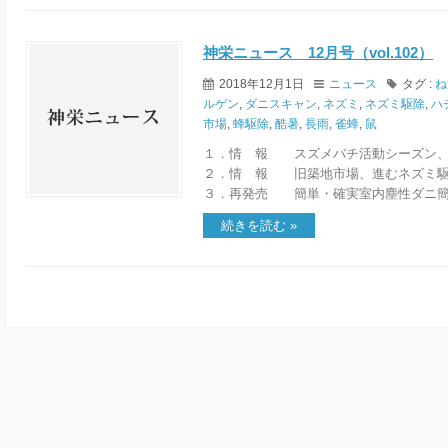
神栄ニュース 12月号（vol.102）
2018年12月1日
ニュース
タグ :
ね
ルゲン
,
ダニスキャン
,
ネズミ
,
ネズミ駆除
,
ハ
市場
,
蜂駆除
,
酷暑
,
長雨
,
雀蜂
,
鼠
１．情 報 スズメバチ活動シーズン、
２．情 報 旧築地市場、進むネズミ駆
３．再発売 簡単・確実室内塵性ダニ簡
続きを読む »