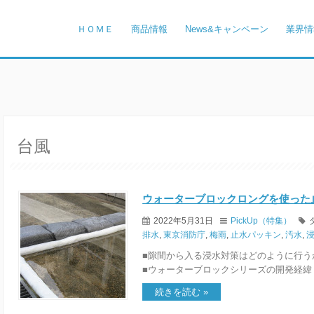
ＨＯＭＥ
商品情報
News&キャンペーン
業界情
台風
ウォーターブロックロングを使った
2022年5月31日
PickUp（特集）
排水
,
東京消防庁
,
梅雨
,
止水パッキン
,
汚水
,
■隙間から入る浸水対策はどのように行う
■ウォーターブロックシリーズの開発経緯
続きを読む »