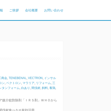
報
ご挨拶
会社概要
お問い合わせ
C商会
,
TENEBENAL
,
VECTRON
,
インサル
ロン
,
ベクトロン
,
マラリア
,
リフォーム
,
三
レタンフォーム
,
白あり
,
間伐材
,
飼料
,
養鶏
,
ア媒介蚊防除剤「ＩＲＳ剤」ＷＨＯから
間伐材食べさせ有効活用