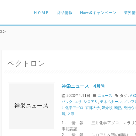
ＨＯＭＥ
商品情報
News&キャンペーン
業界情
ロン
ベクトロン
神栄ニュース 4月号
2023年4月1日
ニュース
タグ :
AB
パック
,
エサ
,
シロアリ
,
テネベナール
,
ノンフ
井化学アグロ
,
京都大学
,
媒介蚊
,
断熱
,
発泡ウ
鶏
,
２液
1． 情 報 三井化学アグロ、マラリ
事前認証
2． 情 報 シロアリを鶏の飼料に 