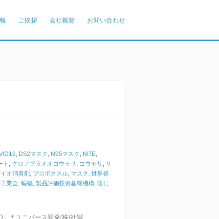
報
ご挨拶
会社概要
お問い合わせ
VID19
,
DS2マスク
,
N95マスク
,
NITE
,
ート
,
クロアブラオオコウモリ
,
コウモリ
,
サ
バイオ消臭剤
,
プロポクスル
,
マスク
,
世界保
料工業会
,
蝙蝠
,
製品評価技術基盤機構
,
防じ
初
O」＊ユニバース開発(株)社製