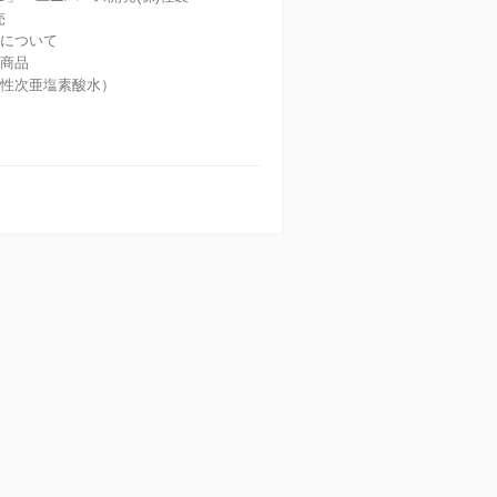
売
度について
な商品
酸性次亜塩素酸水）