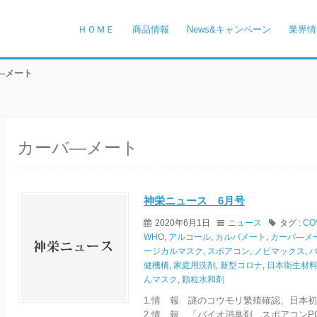
ＨＯＭＥ
商品情報
News&キャンペーン
業界情
バ―メート
カーバ―メート
神栄ニュース 6月号
2020年6月1日
ニュース
タグ :
CO
WHO
,
アルコール
,
カルバメート
,
カーバ―メ
ージカルマスク
,
スポアコン
,
ノビマックス
,
健機構
,
家庭用洗剤
,
新型コロナ
,
日本衛生材
んマスク
,
顆粒水和剤
1.情 報 謎のコウモリ繁殖確認、日本
2.情 報 「バイオ消臭剤 スポアコンP