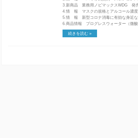
3.新商品 業務用ノビマックスWDG 発
4.情 報 マスクの規格とアルコール濃
5.情 報 新型コロナ消毒に有効な身近
6.商品情報 プログレスウォーター（微
続きを読む »