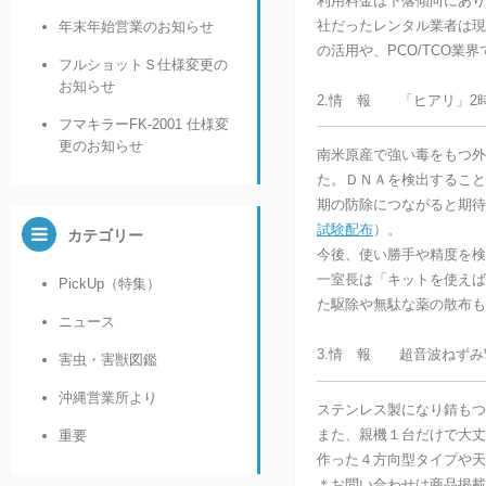
利用料金は下落傾向にあり
社だったレンタル業者は現
年末年始営業のお知らせ
の活用や、PCO/TCO業
フルショットＳ仕様変更の
お知らせ
2.情 報 「ヒアリ」2
フマキラーFK-2001 仕様変
更のお知らせ
南米原産で強い毒をもつ外
た。ＤＮＡを検出すること
期の防除につながると期待
試験配布
）。
カテゴリー
今後、使い勝手や精度を検
一室長は「キットを使えば
PickUp（特集）
た駆除や無駄な薬の散布も
ニュース
3.情 報 超音波ねずみ
害虫・害獣図鑑
沖縄営業所より
ステンレス製になり錆もつ
また、親機１台だけで大丈
重要
作った４方向型タイプや天
＊お問い合わせは商品掲載