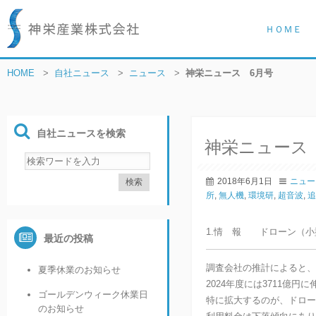
ＨＯＭＥ
HOME
>
自社ニュース
>
ニュース
>
神栄ニュース 6月号
自社ニュースを検索
神栄ニュース
2018年6月1日
ニュー
所
,
無人機
,
環境研
,
超音波
,
追
1.情 報 ドローン（小
最近の投稿
調査会社の推計によると、2
夏季休業のお知らせ
2024年度には3711億
ゴールデンウィーク休業日
特に拡大するのが、ドロー
のお知らせ