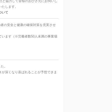
社と協力して皆様のおひざ元にお伺いし
いたします。
ついて
働者の安全と健康の確保対策を充実させ
います（※労働者数50人未満の事業場
した。
きが深くなり喜ばれることが予想できま