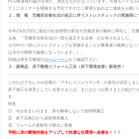
PCO業者様の協力を得た、身近なものとなっています。今後もバイエル
てミニセミナーを開催する予定ですのでご希望があればご連絡をお願い
２．情 報 労働安全衛生法の改正に伴うストレスチェックの実施等に
今年の6月25日に最近の社会情勢の変化や労働災害の動向に即応し、労
る為、「労働安全衛生法の一部を改正する法律」が公布されました。
その中の一部にストレスチェックを実施することが事業者の義務となって
は当分の間努力義務になっています。）。
詳細は厚生労働省の
ホームページ
をご確認下さい。
３．新商品 床下断熱リフォーム工法（床下環境改善）新発売！
このたびアキレス㈱社製の「アキレスジュウテンR」の発売が決定しま
床下施工を得意としている皆さまには、またひとつお客さまとの結びつ
す。
特長
① 今お住まいのまま、床を解体しないで短時間施工
② 床下点検口から資材簡単搬入
③ フォームの柔軟性で根太に密着
手軽に床の断熱性能をアップして快適な住環境へ改善を！！！